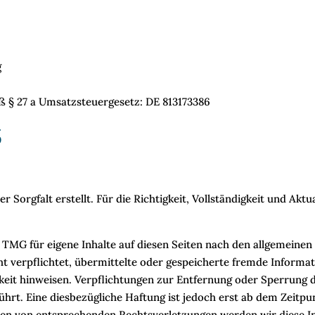
g
 § 27 a Umsatzsteuergesetz: DE 813173386
S
 Sorgfalt erstellt. Für die Richtigkeit, Vollständigkeit und Aktu
1 TMG für eigene Inhalte auf diesen Seiten nach den allgemeinen
cht verpflichtet, übermittelte oder gespeicherte fremde Info
igkeit hinweisen. Verpflichtungen zur Entfernung oder Sperrun
hrt. Eine diesbezügliche Haftung ist jedoch erst ab dem Zeitpu
den von entsprechenden Rechtsverletzungen werden wir diese I